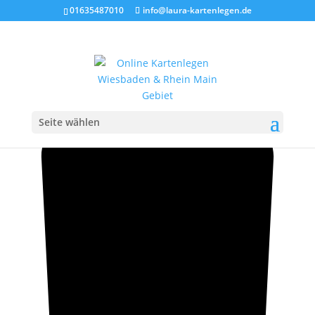
01635487010
info@laura-kartenlegen.de
Gutschein 50 €
50,00
€
Seite wählen