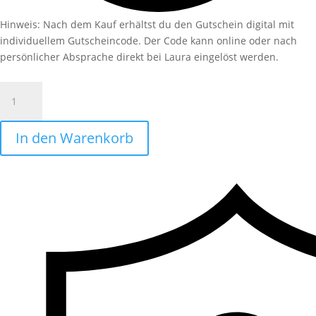
Hinweis: Nach dem Kauf erhältst du den Gutschein digital mit
individuellem Gutscheincode. Der Code kann online oder nach
persönlicher Absprache direkt bei Laura eingelöst werden.
Gutschein
50
€
In den Warenkorb
Menge