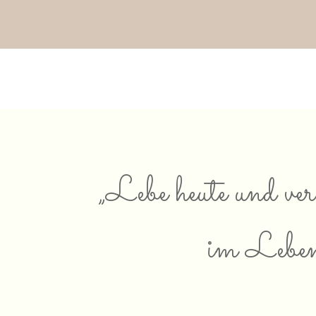
„
Lebe heute und ve
im Leben