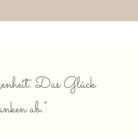
ngenheit. Das Glück
nken ab.“