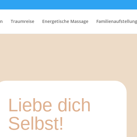
rn
Traumreise
Energetische Massage
Familienaufstellun
Liebe dich
Selbst!