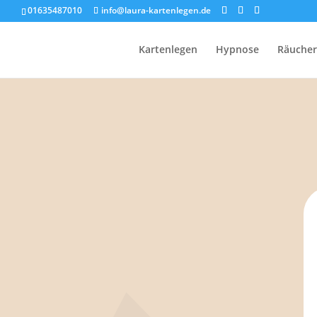
01635487010
info@laura-kartenlegen.de
Kartenlegen
Hypnose
Räuche