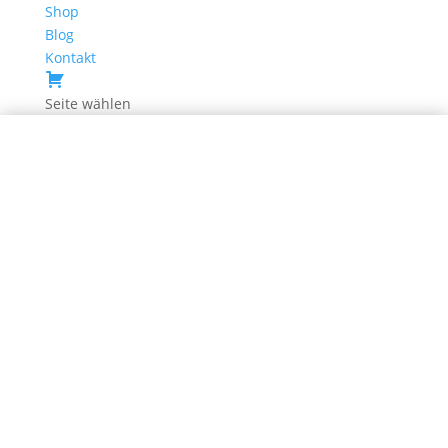
Shop
Blog
Kontakt
Seite wählen
Chronisches Grübeln in Wiesbaden –
Wenn der Kopf endlich still wird durch
Hypnose
Kennst du das? Du liegst abends im Bett, und dein Kopf hört
einfach nicht auf. Gedanken kreisen wie ein Karussell: „Habe ich
alles richtig gemacht? Was, wenn…?“ So ging es mir lange Zeit hier
in Wiesbaden. Ich konnte nicht abschalten, immer wieder holten
mich...
Lesen Sie mehr
Prokrastination in Wiesbaden –
Schluss mit Aufschieberitis durch